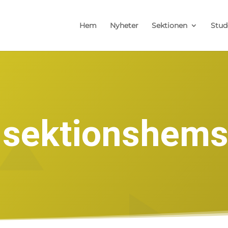
Hem
Nyheter
Sektionen
Stud
 sektionshems