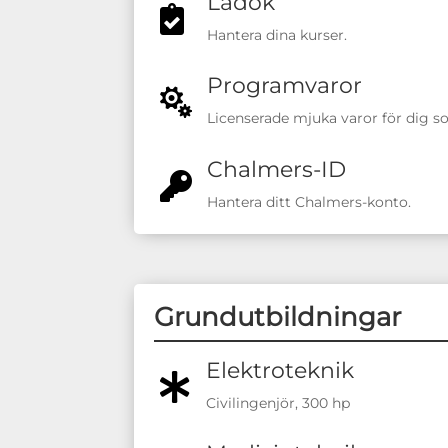
Ladok

Hantera dina kurser.
Programvaror

Licenserade mjuka varor för dig s
Chalmers-ID

Hantera ditt Chalmers-konto.
Grundutbildningar
Elektroteknik

Civilingenjör, 300 hp