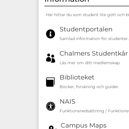
Här hittar du som student lite gott och b
Studentportalen

Samlad information för studenter.
Chalmers Studentkår

Läs mer om ditt medlemskap.
Biblioteket

Böcker, forskning och guider.
NAIS

Funktionsnedsättning / Funktionsv
Campus Maps