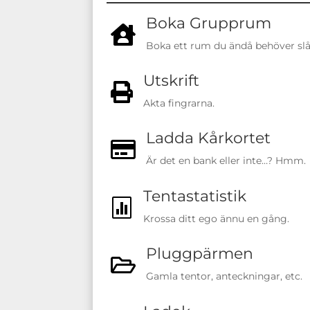
Boka Grupprum

Boka ett rum du ändå behöver sl
Utskrift

Akta fingrarna.
Ladda Kårkortet

Är det en bank eller inte…? Hmm.
Tentastatistik

Krossa ditt ego ännu en gång.
Pluggpärmen

Gamla tentor, anteckningar, etc.