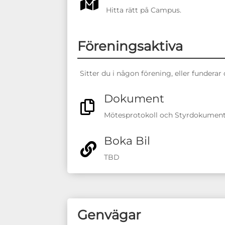

Hitta rätt på Campus.
Föreningsaktiva
Sitter du i någon förening, eller funderar
Dokument

Mötesprotokoll och Styrdokumen
Boka Bil

TBD
Genvägar