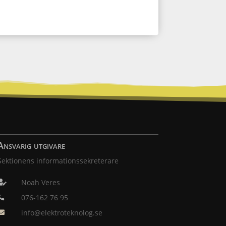
Ansvarig utgivare
Sektionens informationssekreterare
Noah Veres

076-162 76 95

info@elektroteknolog.se
