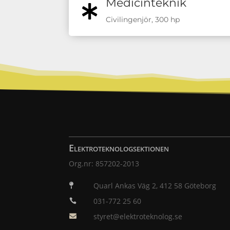
Medicinteknik

Civilingenjör, 300 hp
Elektroteknologsektionen
Org.nr: 857202-2013
Quarl Ankas Väg 2, 412 58 Göteborg

031-772 25 60

styret@elektroteknolog.se
